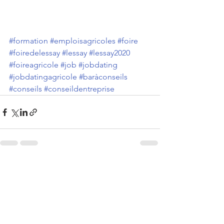
#formation
#emploisagricoles
#foire
#foiredelessay
#lessay
#lessay2020
#foireagricole
#job
#jobdating
#jobdatingagricole
#baràconseils
#conseils
#conseildentreprise
Voir tout
Posts récents