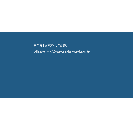
Ecrivez-nous
direction@terresdemetiers.fr