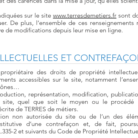
t des carences dans la mise à jour, qu’elles soient
ndiquées sur le site
www.terresdemetiers.fr
sont don
uer. De plus, l’ensemble de ces renseignements 
e de modifications depuis leur mise en ligne.
ELLECTUELLES ET CONTREFAÇ
ropriétaire des droits de propriété intellectuel
éments accessibles sur le site, notamment l’ense
icônes…
oduction, représentation, modification, publicati
site, quel que soit le moyen ou le procédé ut
 écrite de TERRES de métiers.
tion non autorisée du site ou de l’un des élém
itutive d’une contrefaçon et, de fait, pour
L.335-2 et suivants du Code de Propriété Intellectue