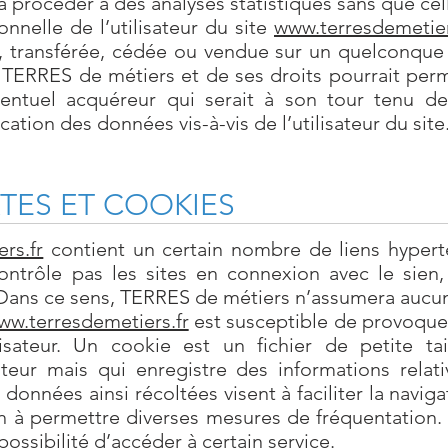
procéder à des analyses statistiques sans que cell
nnelle de l’utilisateur du site
www.terresdemetier
ée, transférée, cédée ou vendue sur un quelconque 
 TERRES de métiers et de ses droits pourrait perm
éventuel acquéreur qui serait à son tour tenu 
ation des données vis-à-vis de l’utilisateur du site
XTES ET COOKIES
rs.fr
contient un certain nombre de liens hyperte
trôle pas les sites en connexion avec le sien,
Dans ce sens, TERRES de métiers n’assumera aucun
ww.terresdemetiers.fr
est susceptible de provoquer 
ilisateur. Un cookie est un fichier de petite t
lisateur mais qui enregistre des informations relat
 données ainsi récoltées visent à faciliter la navigat
 à permettre diverses mesures de fréquentation. L
possibilité d’accéder à certain service.