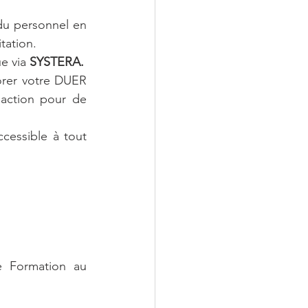
u personnel en 
tation.
e via 
SYSTERA.
orer votre DUER 
daction pour de 
cessible à tout 
e Formation au 