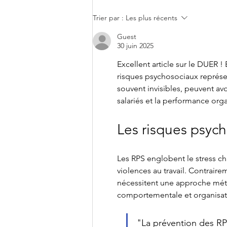
Lancement de l’Enquête
Trier par :
Les plus récents
employeurs « Compétences
des chefs d’exploitation et
Guest
30 juin 2025
des salariés agricoles »
Excellent article sur le DUER 
risques psychosociaux représe
souvent invisibles, peuvent a
salariés et la performance orga
Les risques psych
Les RPS englobent le stress ch
violences au travail. Contrair
nécessitent une approche méth
comportementale et organisat
"La prévention des RP