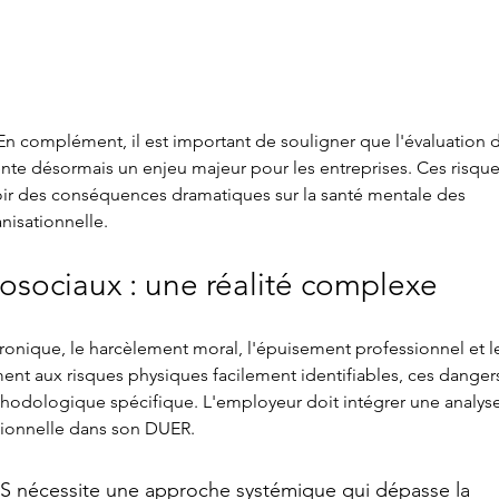
Terre de Métiers vous invite à
Forme
participer à son prochain
oral 
webinaire sur l’intégration
d’un salarié le 7 juin 2024.
! En complément, il est important de souligner que l'évaluation 
nte désormais un enjeu majeur pour les entreprises. Ces risque
voir des conséquences dramatiques sur la santé mentale des 
nisationnelle.
osociaux : une réalité complexe
ronique, le harcèlement moral, l'épuisement professionnel et l
ement aux risques physiques facilement identifiables, ces danger
odologique spécifique. L'employeur doit intégrer une analyse
ionnelle dans son DUER.
S nécessite une approche systémique qui dépasse la 