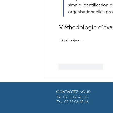
simple identification 
organisationnelles pr
Méthodologie d'éva
L'évaluation…
J'aime
Répondre
Contactez-nous
Tél. 02.33.06.45.35
Fax. 02.33.06.48.46