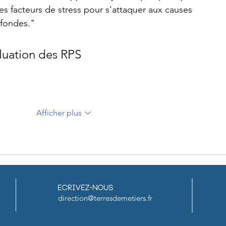
des facteurs de stress pour s'attaquer aux causes 
ofondes."
luation des RPS
Afficher plus
Ecrivez-nous
direction@terresdemetiers.fr