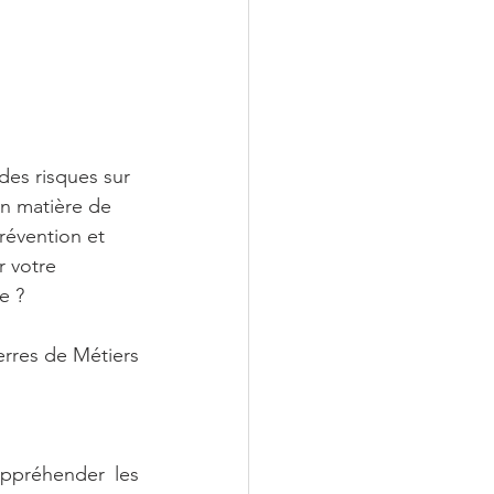
des risques sur 
en matière de 
révention et 
 votre 
e ?
rres de Métiers 
ppréhender les 