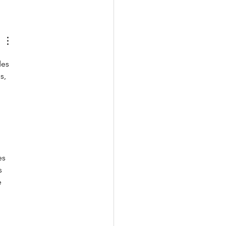
 du bail rural : écrit ou
?
des 
s, 
es 
s 
 