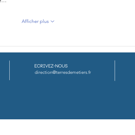
de…
Afficher plus
Ecrivez-nous
direction@terresdemetiers.fr