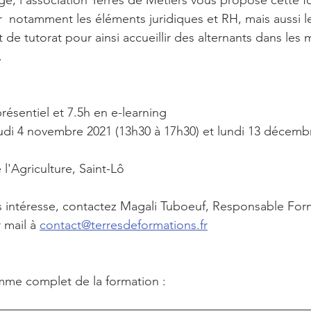
ge, l’association Terres de Métiers vous propose cette f
er  notamment les éléments juridiques et RH, mais aussi l
e tutorat pour ainsi accueillir des alternants dans les m
.
résentiel et 7.5h en e-learning
udi 4 novembre 2021 (13h30 à 17h30) et lundi 13 décembr
 l'Agriculture, Saint-Lô 
s intéresse, contactez Magali Tuboeuf, Responsable For
 mail à 
contact@terresdeformations.fr
mme complet de la formation : 