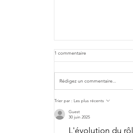
1 commentaire
Rédigez un commentaire...
Lancement de l’Enquête
Trier par :
Les plus récents
employeurs « Compétences
des chefs d’exploitation et
Guest
30 juin 2025
des salariés agricoles »
L'évolution du rô