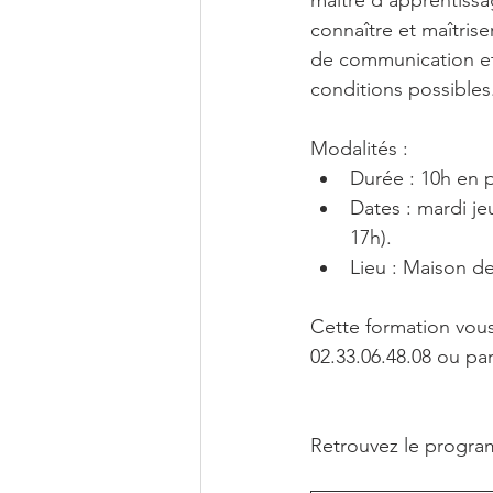
maître d’apprentissa
connaître et maîtris
de communication et d
conditions possibles
Modalités : 
Durée : 10h en p
Dates : mardi je
17h). 
Lieu : Maison de
Cette formation vou
02.33.06.48.08 ou par
Retrouvez le progra