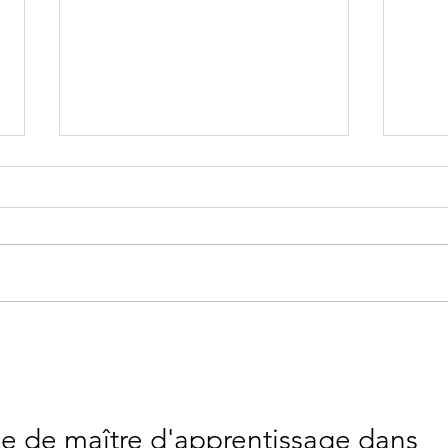
Terre de Métiers vous invite à
Forme
participer à son prochain
oral 
webinaire sur l’intégration
d’un salarié le 7 juin 2024.
le de maître d'apprentissage dans 