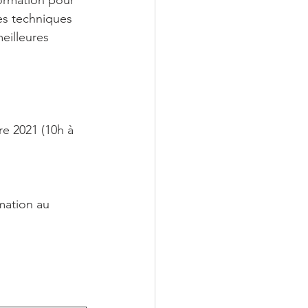
ormation pour 
es techniques 
eilleures 
e 2021 (10h à 
mation au 