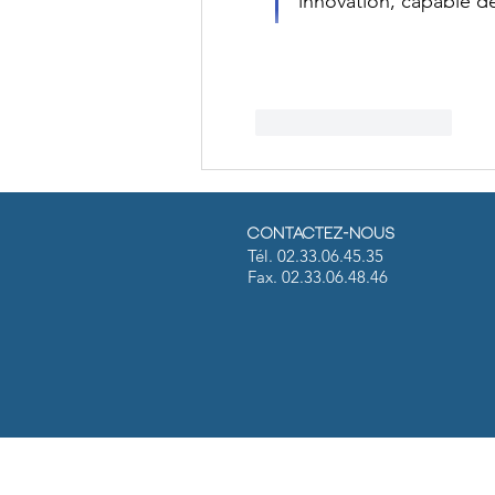
innovation, capable 
J'aime
Répondre
Contactez-nous
Tél. 02.33.06.45.35
Fax. 02.33.06.48.46