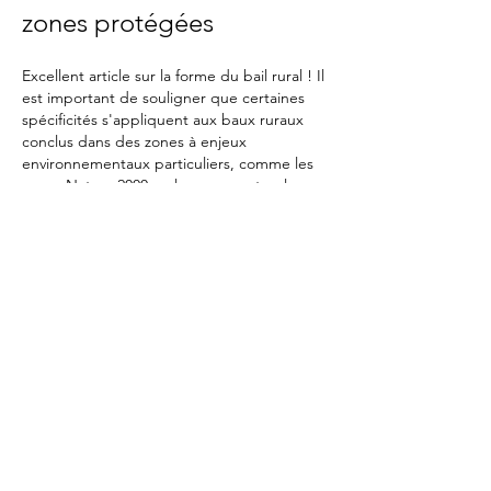
zones protégées
Excellent article sur la forme du bail rural ! Il 
est important de souligner que certaines 
spécificités s'appliquent aux baux ruraux 
conclus dans des zones à enjeux 
environnementaux particuliers, comme les 
zones Natura 2000 ou les parcs naturels 
régionaux.
Clauses environnementales 
obligatoires
Dans ces territoires, le bail rural doit 
impérativement être écrit et comporter des 
clauses environnementales spécifiques. Ces 
clauses, souvent méconnues des praticiens, 
imposent au preneur des obligations…
Afficher plus