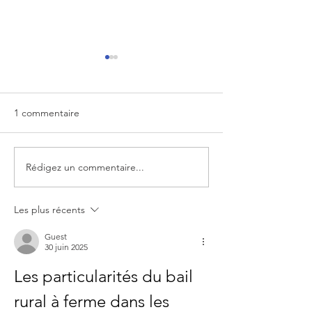
1 commentaire
Rédigez un commentaire...
Terre de Métiers vous
La durée du bail r
invite à participer à son
18 ou 25 ans
prochain webinaire sur
Les plus récents
l’intégration d’un salarié le
7 juin 2024.
Guest
30 juin 2025
Les particularités du bail 
rural à ferme dans les 